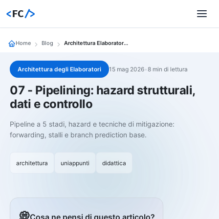
<
FC
/>
Home
Blog
Architettura Elaboratori 07 07 Pipelining Hazard Strutturali Dati E Controllo
Architettura degli Elaboratori
15 mag 2026
•
8 min di lettura
07 - Pipelining: hazard strutturali,
dati e controllo
Pipeline a 5 stadi, hazard e tecniche di mitigazione:
forwarding, stalli e branch prediction base.
architettura
uniappunti
didattica
💭
Cosa ne pensi di questo articolo?