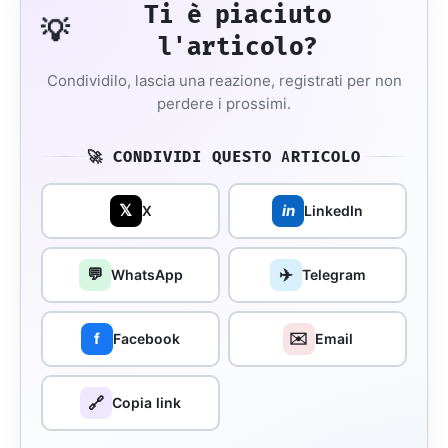
Ti è piaciuto
💡
l'articolo?
Condividilo, lascia una reazione, registrati per non
perdere i prossimi.
🚀 CONDIVIDI QUESTO ARTICOLO
𝕏
in
X
LinkedIn
💬
✈️
WhatsApp
Telegram
✉️
f
Facebook
Email
🔗
Copia link