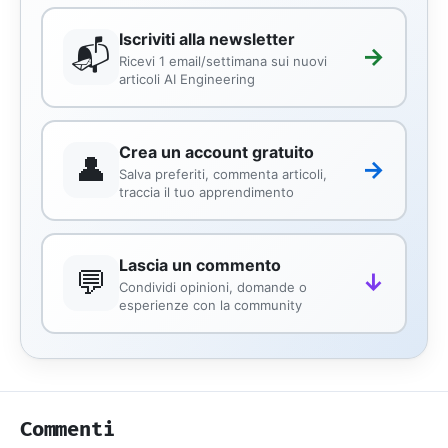
Iscriviti alla newsletter
📬
→
Ricevi 1 email/settimana sui nuovi
articoli AI Engineering
Crea un account gratuito
👤
→
Salva preferiti, commenta articoli,
traccia il tuo apprendimento
Lascia un commento
💬
↓
Condividi opinioni, domande o
esperienze con la community
Commenti