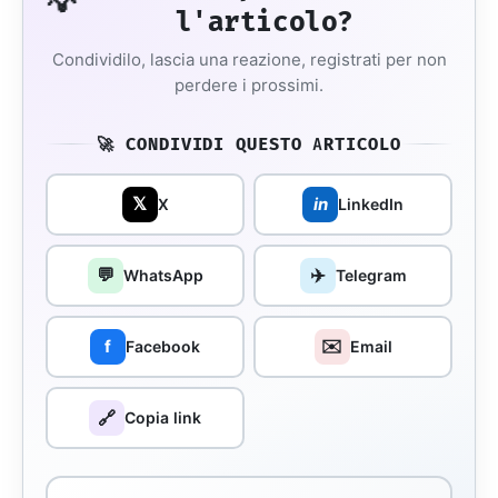
💡
l'articolo?
Condividilo, lascia una reazione, registrati per non
perdere i prossimi.
🚀 CONDIVIDI QUESTO ARTICOLO
𝕏
in
X
LinkedIn
💬
✈️
WhatsApp
Telegram
✉️
f
Facebook
Email
🔗
Copia link