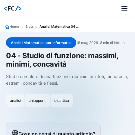
<
FC
/>
Home
Blog
Analisi Matematica 04 04 Studio Di Funzione Massimi Minimi Concavit
Analisi Matematica per Informatici
15 mag 2026
•
8 min di lettura
04 - Studio di funzione: massimi,
minimi, concavità
Studio completo di una funzione: dominio, asintoti, monotonia,
estremi, concavità e flessi.
analisi
uniappunti
didattica
💭
Cosa ne pensi di questo articolo?